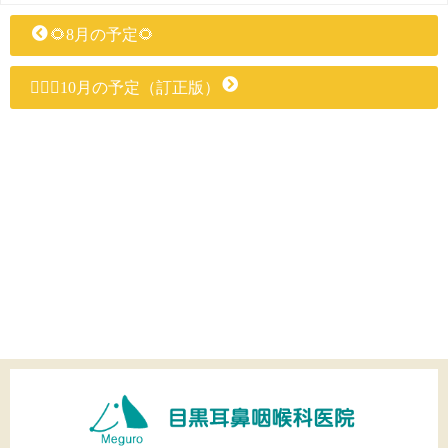
🌻8月の予定🌻
💁🏻‍♀️10月の予定（訂正版）