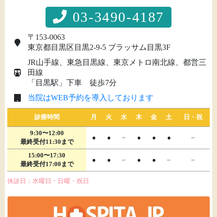
03-3490-4187
〒153-0063
東京都目黒区目黒2-9-5 ブラッサム目黒3F
JR山手線、東急目黒線、東京メトロ南北線、都営三
田線
「目黒駅」下車 徒歩7分
当院はWEB予約を導入しております
診療時間
月
火
水
木
金
土
日・祝
9:30〜12:00
●
●
–
●
●
●
–
最終受付11:30まで
15:00〜17:30
●
●
–
●
●
–
–
最終受付17:00まで
休診日：水曜日・日曜・祝日