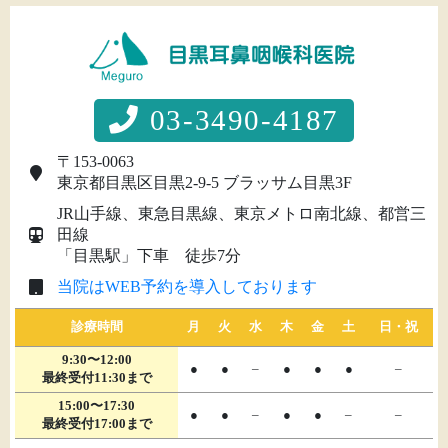
03-3490-4187
〒153-0063
東京都目黒区目黒2-9-5 ブラッサム目黒3F
JR山手線、東急目黒線、東京メトロ南北線、都営三
田線
「目黒駅」下車 徒歩7分
当院はWEB予約を導入しております
診療時間
月
火
水
木
金
土
日・祝
9:30〜12:00
●
●
–
●
●
●
–
最終受付11:30まで
15:00〜17:30
●
●
–
●
●
–
–
最終受付17:00まで