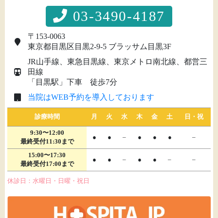
03-3490-4187
〒153-0063
東京都目黒区目黒2-9-5 ブラッサム目黒3F
JR山手線、東急目黒線、東京メトロ南北線、都営三
田線
「目黒駅」下車 徒歩7分
当院はWEB予約を導入しております
診療時間
月
火
水
木
金
土
日・祝
9:30〜12:00
●
●
–
●
●
●
–
最終受付11:30まで
15:00〜17:30
●
●
–
●
●
–
–
最終受付17:00まで
休診日：水曜日・日曜・祝日